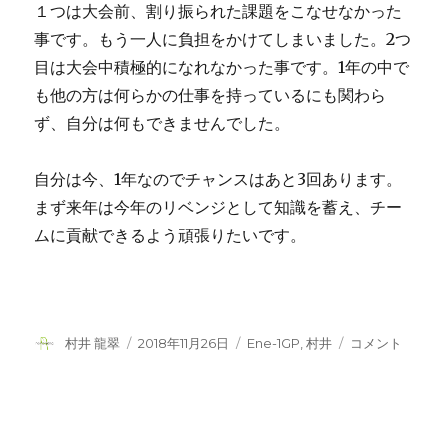
１つは大会前、割り振られた課題をこなせなかった
事です。もう一人に負担をかけてしまいました。2つ
目は大会中積極的になれなかった事です。1年の中で
も他の方は何らかの仕事を持っているにも関わら
ず、自分は何もできませんでした。
自分は今、1年なのでチャンスはあと3回あります。
まず来年は今年のリベンジとして知識を蓄え、チー
ムに貢献できるよう頑張りたいです。
投
投
カ
【2018
村井 龍翠
2018年11月26日
Ene-1GP
,
村井
コメント
稿
稿
テ
MOTEGI】
者
日:
ゴ
の
リ
反
ー
省
に