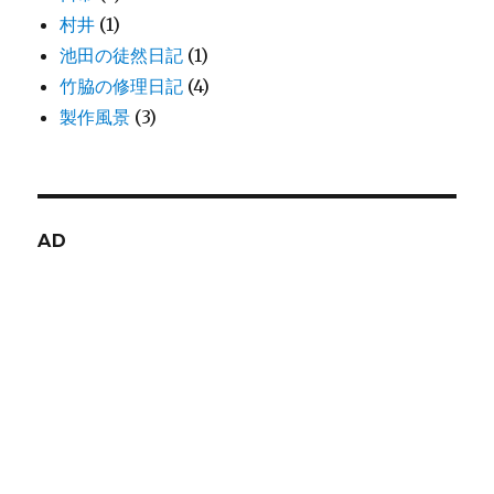
村井
(1)
池田の徒然日記
(1)
竹脇の修理日記
(4)
製作風景
(3)
AD