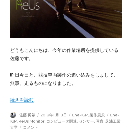
どうもこんにちは、今年の作業場所を提供している
佐藤です。
昨日今日と、競技車両製作の追い込みをしまして、
無事、走るものになりました。
“競技車両走らせました” の
続きを読む
投
投
カ
タ
佐藤 勇希
2018年11月18日
Ene-1GP
,
製作風景
Ene-
稿
稿
テ
グ
1GP
,
ReUs Monitor
,
コンピュータ関連
,
センサー
,
写真
,
芝浦工業
者
日:
ゴ
競
大学
コメント