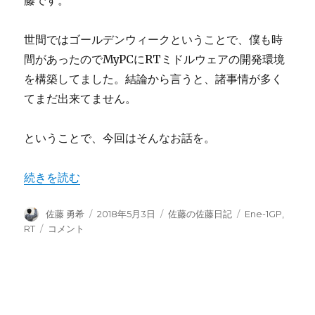
藤です。
世間ではゴールデンウィークということで、僕も時
間があったのでMyPCにRTミドルウェアの開発環境
を構築してました。結論から言うと、諸事情が多く
てまだ出来てません。
ということで、今回はそんなお話を。
“RTミドルウェアの開発環境を構築していました” の
続きを読む
投
投
カ
タ
佐藤 勇希
2018年5月3日
佐藤の佐藤日記
Ene-1GP
,
稿
稿
テ
グ
RT
RT
コメント
者
日:
ゴ
ミ
リ
ド
ー
ル
ウ
ェ