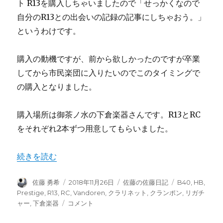
ト R13を購入しちゃいましたので「せっかくなので
自分のR13との出会いの記録の記事にしちゃおう。」
というわけです。
購入の動機ですが、前から欲しかったのですが卒業
してから市民楽団に入りたいのでこのタイミングで
の購入となりました。
購入場所は御茶ノ水の下倉楽器さんです。R13とRC
をそれぞれ2本ずつ用意してもらいました。
“クラリネット R13を購入しました” の
続きを読む
投
投
カ
タ
佐藤 勇希
2018年11月26日
佐藤の佐藤日記
B40
,
HB
,
稿
稿
テ
グ
Prestige
,
R13
,
RC
,
Vandoren
,
クラリネット
,
クランポン
,
リガチ
者
日:
ゴ
ク
ャー
,
下倉楽器
コメント
リ
ラ