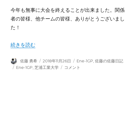
今年も無事に大会を終えることが出来ました。関係
者の皆様、他チームの皆様、ありがとうございまし
た！
“【2018 MOTEGI】Ene-1 GP 佐藤編” の
続きを読む
投
投
カ
佐藤 勇希
2018年11月26日
Ene-1GP
,
佐藤の佐藤日記
稿
稿
テ
タ
【2018
Ene-1GP
,
芝浦工業大学
コメント
者
日:
ゴ
グ
MOTEGI】
リ
Ene-
ー
1
GP
佐
藤
編
に