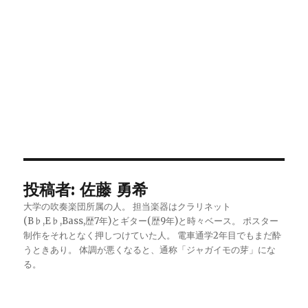
投稿者:
佐藤 勇希
大学の吹奏楽団所属の人。 担当楽器はクラリネット
(B♭,E♭,Bass,歴7年)とギター(歴9年)と時々ベース。 ポスター
制作をそれとなく押しつけていた人。 電車通学2年目でもまだ酔
うときあり。 体調が悪くなると、通称「ジャガイモの芽」にな
る。