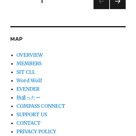
投
固定ページ
1
次の
稿
ペー
ジ
ナ
MAP
ビ
OVERVIEW
ゲ
MEMBERS
SIT CLL
ー
Word Wolf
シ
EVENDER
熱盛ったー
ョ
COMPASS CONNECT
SUPPORT US
ン
CONTACT
PRIVACY POLICY