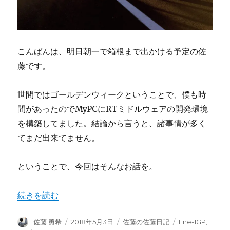
こんばんは、明日朝一で箱根まで出かける予定の佐
藤です。
世間ではゴールデンウィークということで、僕も時
間があったのでMyPCにRTミドルウェアの開発環境
を構築してました。結論から言うと、諸事情が多く
てまだ出来てません。
ということで、今回はそんなお話を。
“RTミドルウェアの開発環境を構築していました” の
続きを読む
投
投
カ
タ
佐藤 勇希
2018年5月3日
佐藤の佐藤日記
Ene-1GP
,