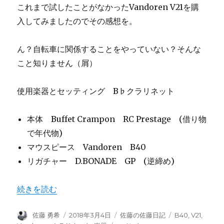
これまで試したことがなかったVandoren V21を購
入してみましたのでその感想を。
ん？自転車に関係することをやっていない？そんな
こと知りません（屑）
使用楽器とセッティング B♭クラリネット
本体 Buffet Crampon RC Prestage (借り物
で年代物)
マウスピース Vandoren B40
リガチャー D.BONADE GP (逆締め)
“Vandoren V21 感想” の
続きを読む
投
投
カ
タ
佐藤 勇希
2018年3月4日
佐藤の佐藤日記
B40
,
V21
,