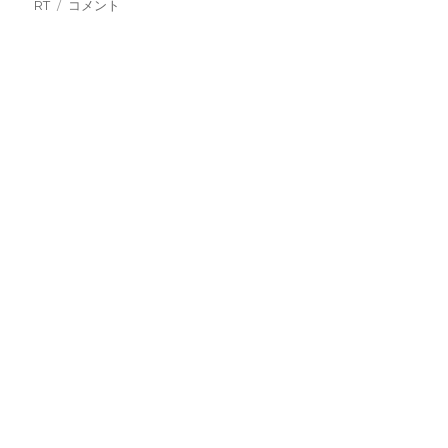
稿
稿
テ
グ
RT
RT
コメント
者
日:
ゴ
ミ
リ
ド
ー
ル
ウ
ェ
ア
の
開
発
環
境
を
構
築
し
て
い
ま
し
た
に