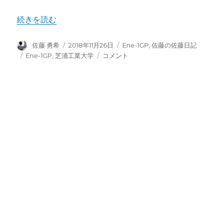
“【2018 MOTEGI】Ene-1 GP 佐藤編” の
続きを読む
投
投
カ
佐藤 勇希
2018年11月26日
Ene-1GP
,
佐藤の佐藤日記
稿
稿
テ
タ
【2018
Ene-1GP
,
芝浦工業大学
コメント
者
日:
ゴ
グ
MOTEGI】
リ
Ene-
ー
1
GP
佐
藤
編
に