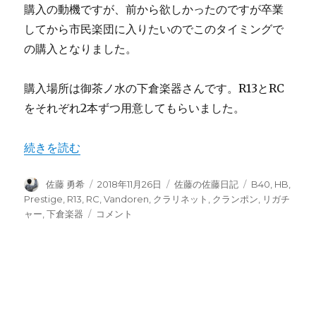
購入の動機ですが、前から欲しかったのですが卒業
してから市民楽団に入りたいのでこのタイミングで
の購入となりました。
購入場所は御茶ノ水の下倉楽器さんです。R13とRC
をそれぞれ2本ずつ用意してもらいました。
“クラリネット R13を購入しました” の
続きを読む
投
投
カ
タ
佐藤 勇希
2018年11月26日
佐藤の佐藤日記
B40
,
HB
,
稿
稿
テ
グ
Prestige
,
R13
,
RC
,
Vandoren
,
クラリネット
,
クランポン
,
リガチ
者
日:
ゴ
ク
ャー
,
下倉楽器
コメント
リ
ラ
ー
リ
ネ
ッ
ト
R13