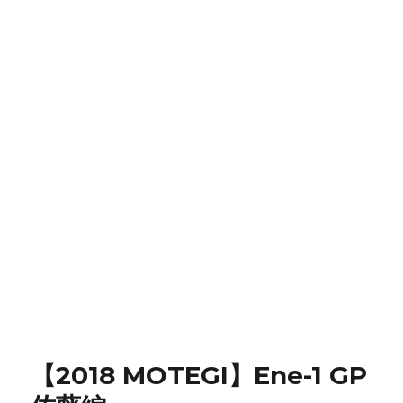
を
購
入
し
ま
し
た
に
【2018 MOTEGI】Ene-1 GP