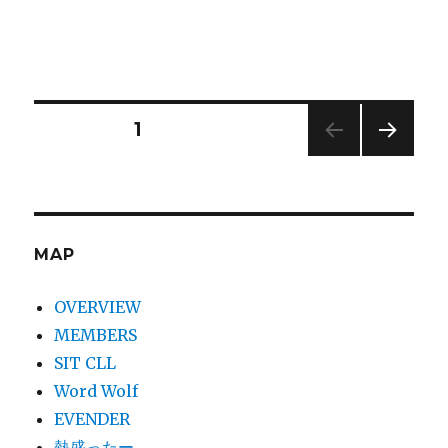
投
固定ページ
1
次の
稿
ペー
ジ
ナ
MAP
ビ
OVERVIEW
ゲ
MEMBERS
SIT CLL
ー
Word Wolf
シ
EVENDER
熱盛ったー