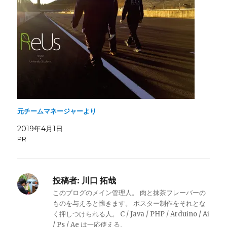
元チームマネージャーより
2019年4月1日
PR
投稿者:
川口 拓哉
このブログのメイン管理人。 肉と抹茶フレーバーの
ものを与えると懐きます。 ポスター制作をそれとな
く押しつけられる人。 C / Java / PHP / Arduino / Ai
/ Ps / Ae は一応使える。