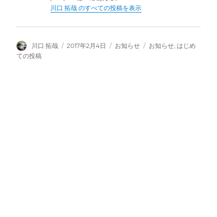
川口 拓哉 のすべての投稿を表示
投
投
カ
タ
川口 拓哉
2017年2月4日
お知らせ
お知らせ
,
はじめ
稿
稿
テ
グ
ての投稿
者
日:
ゴ
リ
ー