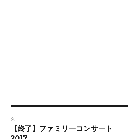
投
次
稿
【終了】ファミリーコンサート
次
の
2017
ナ