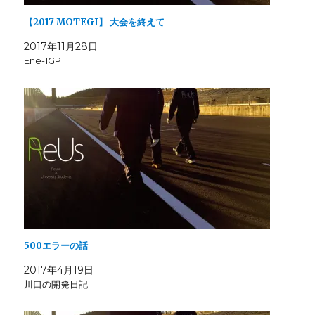
ン
)
ド
ウ
【2017 MOTEGI】 大会を終えて
で
開
き
2017年11月28日
ま
Ene-1GP
す
)
500エラーの話
2017年4月19日
川口の開発日記