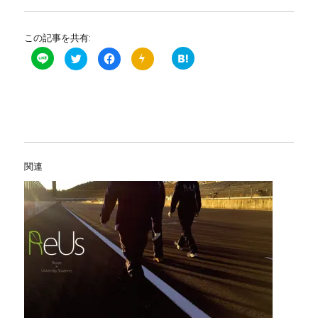
この記事を共有:
ク
F
P
リ
a
u
ッ
c
s
ク
e
h
し
b
7
て
o
で
T
o
プ
w
k
ッ
i
で
シ
t
共
ュ
t
有
通
e
す
知
r
る
を
関連
で
に
購
共
は
読
有
ク
す
(
リ
る
新
ッ
(
し
ク
新
い
し
し
ウ
て
い
ィ
く
ウ
ン
だ
ィ
ド
さ
ン
ウ
い
ド
で
(
ウ
開
新
で
き
し
開
ま
い
き
す
ウ
ま
)
ィ
す