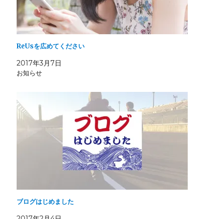
開
新
で
き
し
開
ま
い
き
す
ウ
ま
)
ィ
す
ン
)
ド
ウ
ReUsを広めてください
で
開
き
2017年3月7日
ま
お知らせ
す
)
ブログはじめました
2017年2月4日