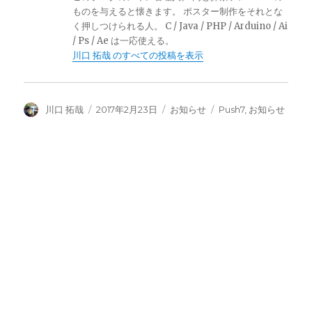
ものを与えると懐きます。 ポスター制作をそれとな
く押しつけられる人。 C / Java / PHP / Arduino / Ai
/ Ps / Ae は一応使える。
川口 拓哉 のすべての投稿を表示
投
投
カ
タ
川口 拓哉
2017年2月23日
お知らせ
Push7
,
お知らせ
稿
稿
テ
グ
者
日:
ゴ
リ
ー