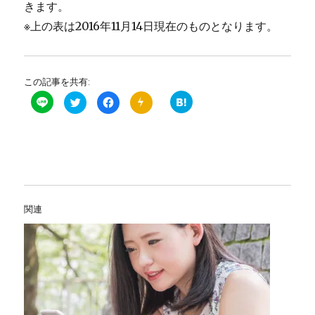
きます。
※上の表は2016年11月14日現在のものとなります。
この記事を共有:
ク
F
P
リ
a
u
ッ
c
s
ク
e
h
し
b
7
て
o
で
T
o
プ
w
k
ッ
i
で
シ
t
共
ュ
t
有
通
e
す
知
r
る
を
関連
で
に
購
共
は
読
有
ク
す
(
リ
る
新
ッ
(
し
ク
新
い
し
し
ウ
て
い
ィ
く
ウ
ン
だ
ィ
ド
さ
ン
ウ
い
ド
で
(
ウ