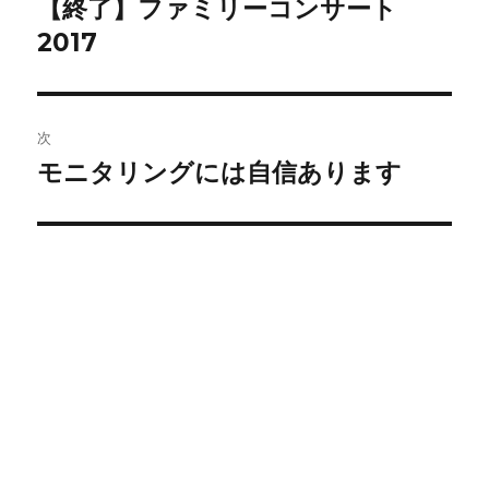
【終了】ファミリーコンサート
前
の
2017
ナ
投
ビ
稿:
ゲ
次
モニタリングには自信あります
次
ー
の
シ
投
稿:
ョ
ン