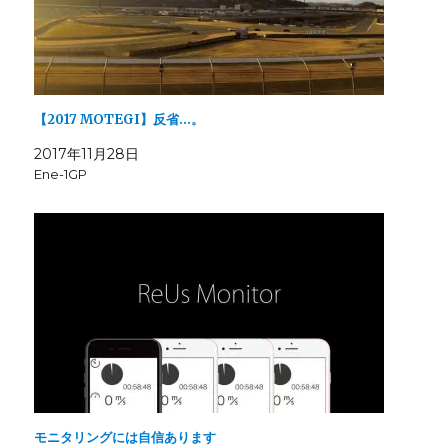
ウ
い
ド
で
(
ウ
開
新
で
き
し
開
ま
い
き
す
ウ
ま
)
ィ
す
ン
)
ド
ウ
【2017 MOTEGI】反省…。
で
開
き
2017年11月28日
ま
Ene-1GP
す
)
モニタリングには自信あります