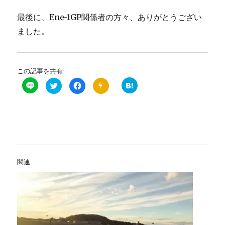
最後に、Ene-1GP関係者の方々、ありがとうござい
ました。
この記事を共有:
ク
F
P
リ
a
u
ッ
c
s
ク
e
h
し
b
7
て
o
で
T
o
プ
w
k
ッ
i
で
シ
t
共
ュ
t
有
通
e
す
知
r
る
を
関連
で
に
購
共
は
読
有
ク
す
(
リ
る
新
ッ
(
し
ク
新
い
し
し
ウ
て
い
ィ
く
ウ
ン
だ
ィ
ド
さ
ン