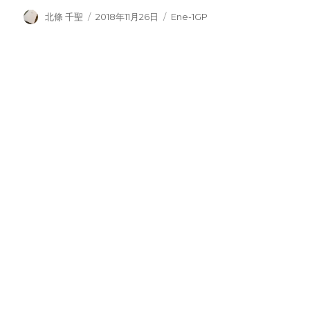
投
投
カ
北條 千聖
2018年11月26日
Ene-1GP
稿
稿
テ
者
日:
ゴ
リ
ー