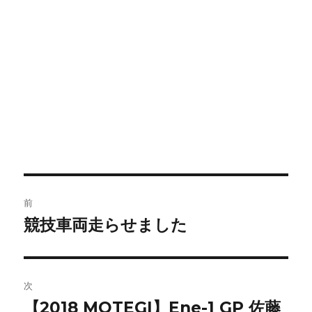
投
前
稿
競技車両走らせました
前
の
ナ
投
ビ
稿:
次
ゲ
【2018 MOTEGI】Ene-1 GP 佐藤
次