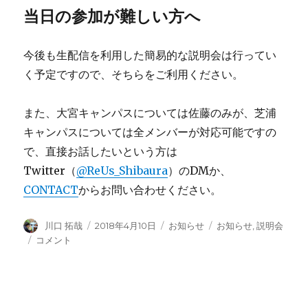
当日の参加が難しい方へ
今後も生配信を利用した簡易的な説明会は行ってい
く予定ですので、そちらをご利用ください。
また、大宮キャンパスについては佐藤のみが、芝浦
キャンパスについては全メンバーが対応可能ですの
で、直接お話したいという方は
Twitter（
@ReUs_Shibaura
）のDMか、
CONTACT
からお問い合わせください。
投
投
カ
タ
川口 拓哉
2018年4月10日
お知らせ
お知らせ
,
説明会
稿
稿
テ
グ
ReUs
コメント
者
日:
ゴ
初、
リ
説
ー
明
会