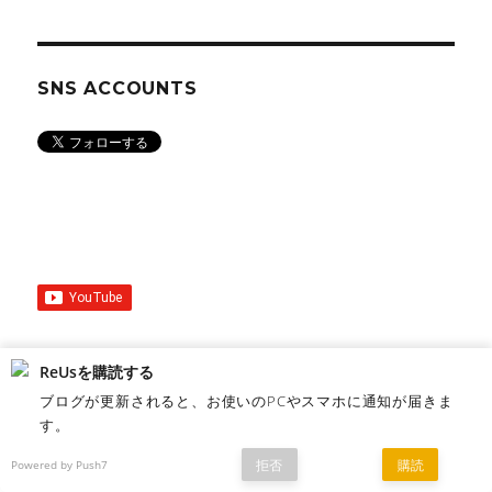
SNS ACCOUNTS
ReUsを購読する
ブログが更新されると、お使いのPCやスマホに通知が届きま
EXTRA
す。
拒否
購読
Powered by Push7
Twitter乗っ取りのお話