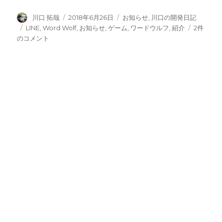
投
投
カ
川口 拓哉
2018年6月26日
お知らせ
,
川口の開発日記
稿
稿
テ
タ
LINE
LINE
,
Word Wolf
,
お知らせ
,
ゲーム
,
ワードウルフ
,
紹介
2件
者
日:
ゴ
グ
で
のコメント
リ
ワ
ー
ー
ド
ウ
ル
フ
を
や
ろ
う。
へ
の