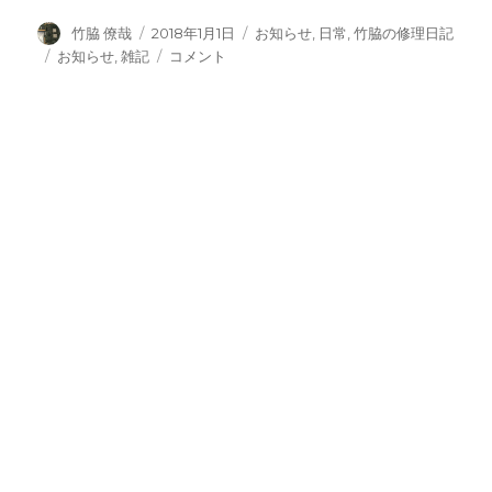
投
投
カ
竹脇 僚哉
2018年1月1日
お知らせ
,
日常
,
竹脇の修理日記
稿
稿
テ
タ
【2018
お知らせ
,
雑記
コメント
者
日:
ゴ
グ
年】
リ
あ
ー
け
ま
し
て
お
め
で
と
う
ご
ざ
い
ま
す
に