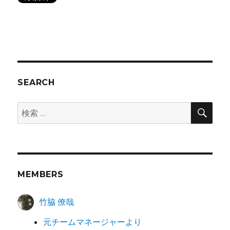
SEARCH
検
検
索
索:
MEMBERS
竹脇 僚哉
元チームマネージャーより