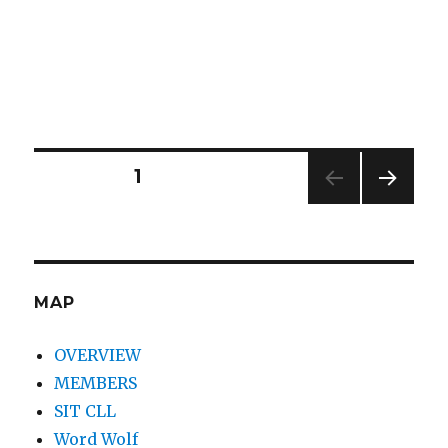
投
固定ページ
1
次の
稿
ペー
ジ
ナ
MAP
ビ
OVERVIEW
ゲ
MEMBERS
SIT CLL
ー
Word Wolf