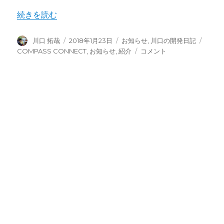
“COMPASS CONNECT公開しました” の
続きを読む
投
投
カ
タ
川口 拓哉
2018年1月23日
お知らせ
,
川口の開発日記
稿
稿
テ
グ
COMPASS
COMPASS CONNECT
,
お知らせ
,
紹介
コメント
者
日:
ゴ
CONNECT
リ
公
ー
開
し
ま
し
た
に