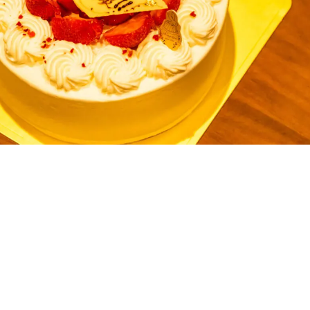
破！！！” の