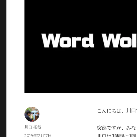
こんにちは、川口
投
川口 拓哉
突然ですが、みな
稿
投
2019年12月17日
川口は3時間に1