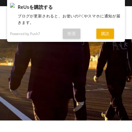
ReUsを購読する
ブログが更新されると、お使いのPCやスマホに通知が届
きます。
拒否
購読
Powered by Push7