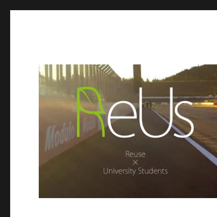
ReUs
Reuse × University Students