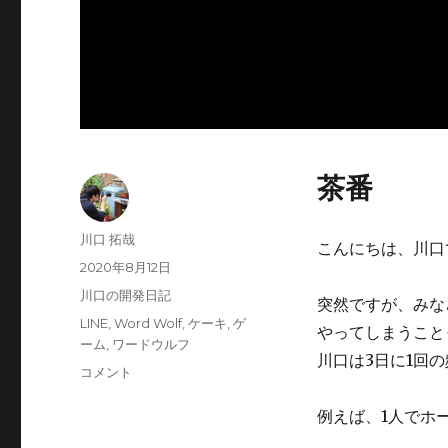
茶番
投
川口 拓哉
こんにちは、川口
稿
投
2020年8月12日
者
稿
カ
川口の開発日記
突然ですが、みな
日:
テ
タ
LINE
,
Word Wolf
,
ケーキ
,
ゲ
やってしまうこと
ゴ
グ
ーム
,
ワードウルフ
リ
川口は3日に1回
【祝】
コメント
ー
10
万
例えば、1人でホ
人