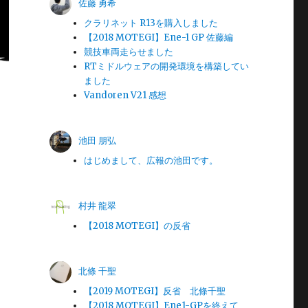
佐藤 勇希
クラリネット R13を購入しました
【2018 MOTEGI】Ene-1 GP 佐藤編
競技車両走らせました
RTミドルウェアの開発環境を構築してい
ました
Vandoren V21 感想
池田 朋弘
はじめまして、広報の池田です。
村井 龍翠
【2018 MOTEGI】の反省
北條 千聖
【2019 MOTEGI】反省 北條千聖
【2018 MOTEGI】Ene1-GPを終えて