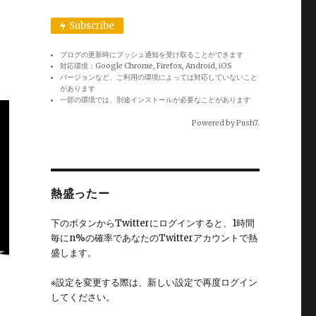
Subscribe
ブログの更新時にプッシュ通知を受け取ることができます
対応環境：Google Chrome, Firefox, Android, iOS
バージョンなど、ご利用の環境によっては対応していないこと
があります
一部の環境では、別途インストールが必要なことがあります
Powered by
Push7
.
熱盛ったー
下のボタンからTwitterにログインすると、1時間
毎にn%の確率であなたのTwitterアカウントで熱
盛します。
※設定を変更する際は、新しい設定で再度ログイン
してください。