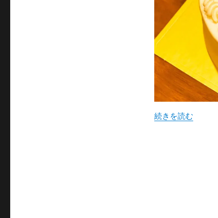
“【祝】10万人突
続きを読む